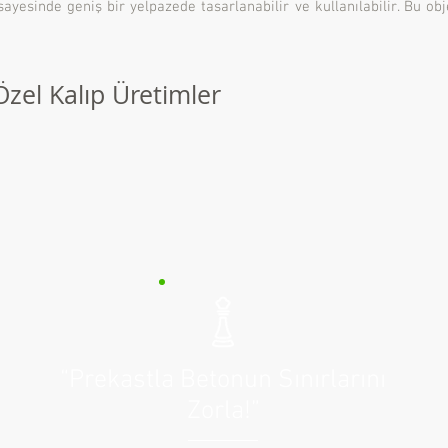
ği sayesinde geniş bir yelpazede tasarlanabilir ve kullanılabilir. Bu 
 Özel Kalıp Üretimler
“Prekastla Betonun Sınırlarını
Zorla!”