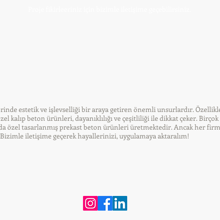
Proje fikirleeriniz için bizimle iletişime geçebilirsiniz.
rinde estetik ve işlevselliği bir araya getiren önemli unsurlardır. Özelli
 kalıp beton ürünleri, dayanıklılığı ve çeşitliliği ile dikkat çeker. Birço
rda özel tasarlanmış prekast beton ürünleri üretmektedir. Ancak her firma 
izimle iletişime geçerek hayallerinizi, uygulamaya aktaralım!