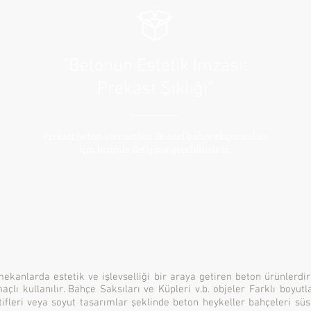
"Betonun Estetik İmzası:
Prekast Şıklığı"
Prekast beton elemanları ile özel bahçe ekipmanları
için bizimle iletişime geçebilirsiniz.
mekanlarda estetik ve işlevselliği bir araya getiren beton ürünlerdir
ı kullanılır. Bahçe Saksıları ve Küpleri v.b. objeler Farklı boyutla
fleri veya soyut tasarımlar şeklinde beton heykeller bahçeleri süsl